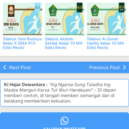
Lengkap
Lengkap
Silabus Seni Budaya
Silabus Akidah
Silabus Al Quran
Kelas X SMA K13
Akhlak Kelas 10 MA
Hadits Kelas 10 MA
Edisi Revisi
Edisi Revisi
Edisi Revisi
2023/2024
2023/2024
2023/2024
Lengkap
Lengkap
Next Post
Previous Post
Ki Hajar Dewantara :
“Ing Ngarsa Sung Tuladha Ing
Madya Mangun Karsa Tut Wuri Handayani”
,- Di depan
memberi contoh, di tengah memberi semangat dan di
belakang memberikan kekuatan.