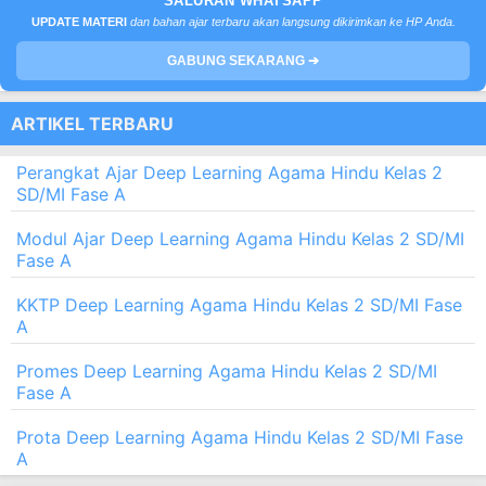
SALURAN WHATSAPP
UPDATE MATERI
dan bahan ajar terbaru akan langsung dikirimkan ke HP Anda.
GABUNG SEKARANG ➔
ARTIKEL TERBARU
Perangkat Ajar Deep Learning Agama Hindu Kelas 2
SD/MI Fase A
Modul Ajar Deep Learning Agama Hindu Kelas 2 SD/MI
Fase A
KKTP Deep Learning Agama Hindu Kelas 2 SD/MI Fase
A
Promes Deep Learning Agama Hindu Kelas 2 SD/MI
Fase A
Prota Deep Learning Agama Hindu Kelas 2 SD/MI Fase
A