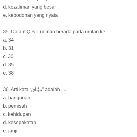
d. kezaliman yang besar
e. kebodohan yang nyata
35. Dalam Q.S. Luqman berada pada urutan ke ....
a. 34
b. 31
c. 30
d. 35
e. 38
36. Arti kata “مِيْثاَقَ” adalah ....
a. bangunan
b. pemisah
c. kehidupan
d. kesepakatan
e. janji