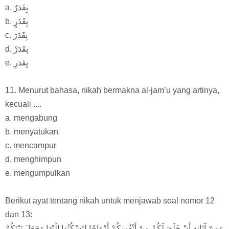
a. بِقَدَرٌ
b. بِقَدَرٍ
c. بِقَدَرَ
d. بِقَدَرْ
e. بِقَدَرِ
11. Menurut bahasa, nikah bermakna al-jam’u yang artinya,
kecuali ....
a. mengabung
b. menyatukan
c. mencampur
d. menghimpun
e. mengumpulkan
Berikut ayat tentang nikah untuk menjawab soal nomor 12
dan 13:
وَمِنْ آيَاتِهِ أَنْ خَلَقَ لَكُمْ مِنْ أَنْفُسِكُمْ أَزْوَاجًا لِتَسْكُنُوا إِلَيْهَا وَجَعَلَ بَيْنَكُمْ