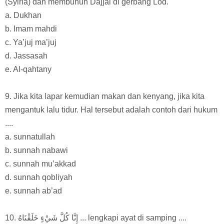
(Syiria) dan membunuh Dajjal di gerbang Lod.
a. Dukhan
b. Imam mahdi
c. Ya’juj ma’juj
d. Jassasah
e. Al-qahtany
9. Jika kita lapar kemudian makan dan kenyang, jika kita
mengantuk lalu tidur. Hal tersebut adalah contoh dari hukum
....
a. sunnatullah
b. sunnah nabawi
c. sunnah mu’akkad
d. sunnah qobliyah
e. sunnah ab’ad
10. إِنَّا كُلَّ شَيْءٍ خَلَقْنَاهُ ... lengkapi ayat di samping ....