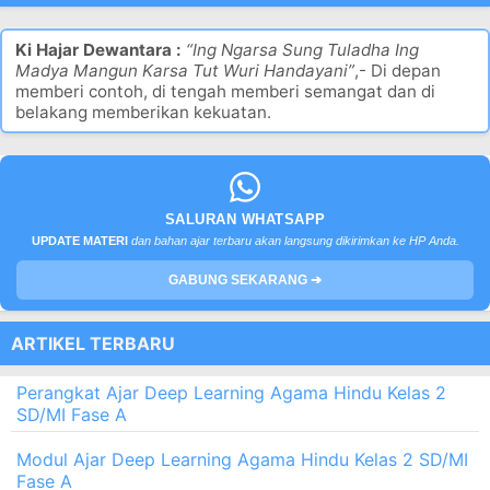
Ki Hajar Dewantara :
“Ing Ngarsa Sung Tuladha Ing
Madya Mangun Karsa Tut Wuri Handayani”
,- Di depan
memberi contoh, di tengah memberi semangat dan di
belakang memberikan kekuatan.
SALURAN WHATSAPP
UPDATE MATERI
dan bahan ajar terbaru akan langsung dikirimkan ke HP Anda.
GABUNG SEKARANG ➔
ARTIKEL TERBARU
Perangkat Ajar Deep Learning Agama Hindu Kelas 2
SD/MI Fase A
Modul Ajar Deep Learning Agama Hindu Kelas 2 SD/MI
Fase A