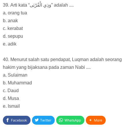
39. Arti kata “وَذِي الْقُرْبَى” adalah ....
a. orang tua
b. anak
c. kerabat
d. sepupu
e. adik
40. Menurut salah satu pendapat, Luqman adalah seorang
hakim yang bijaksana pada zaman Nabi ....
a. Sulaiman
b. Muhammad
c. Daud
d. Musa
e. Ismail
Facebook
Twitter
WhatsApp
More