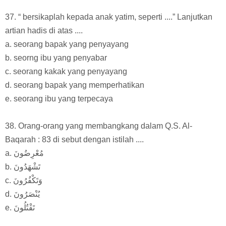
37. “ bersikaplah kepada anak yatim, seperti ....” Lanjutkan
artian hadis di atas ....
a. seorang bapak yang penyayang
b. seorng ibu yang penyabar
c. seorang kakak yang penyayang
d. seorang bapak yang memperhatikan
e. seorang ibu yang terpecaya
38. Orang-orang yang membangkang dalam Q.S. Al-
Baqarah : 83 di sebut dengan istilah ....
a. مُعْرِضُونَ
b. تَشْهَدُونَ
c. وَتَكْفُرُونَ
d. يُنْصَرُونَ
e. تَقْتُلُونَ