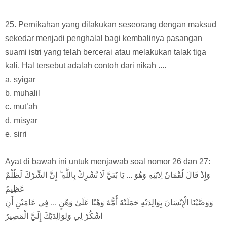
25. Pernikahan yang dilakukan seseorang dengan maksud
sekedar menjadi penghalal bagi kembalinya pasangan
suami istri yang telah bercerai atau melakukan talak tiga
kali. Hal tersebut adalah contoh dari nikah ....
a. syigar
b. muhalil
c. mut’ah
d. misyar
e. sirri
Ayat di bawah ini untuk menjawab soal nomor 26 dan 27:
وَإِذْ قَالَ لُقْمَانُ لِابْنِهِ وَهُوَ ... يَا بُنَيَّ لَا تُشْرِكْ بِاللَّهِ ۖ إِنَّ الشِّرْكَ لَظُلْمٌ
عَظِيمٌ
وَوَصَّيْنَا الْإِنْسَانَ بِوَالِدَيْهِ حَمَلَتْهُ أُمُّهُ وَهْنًا عَلَىٰ وَهْنٍ ... فِي عَامَيْنِ أَنِ
اشْكُرْ لِي وَلِوَالِدَيْكَ إِلَيَّ الْمَصِيرُ