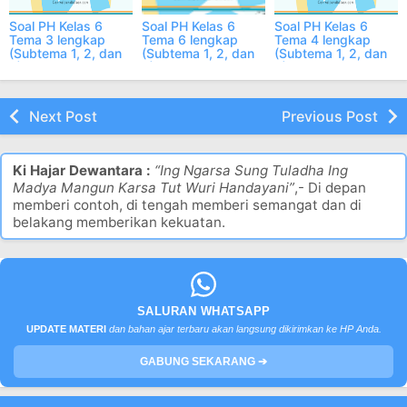
Soal PH Kelas 6
Soal PH Kelas 6
Soal PH Kelas 6
Tema 3 lengkap
Tema 6 lengkap
Tema 4 lengkap
(Subtema 1, 2, dan
(Subtema 1, 2, dan
(Subtema 1, 2, dan
3)
3)
3)
Next Post
Previous Post
Ki Hajar Dewantara :
“Ing Ngarsa Sung Tuladha Ing
Madya Mangun Karsa Tut Wuri Handayani”
,- Di depan
memberi contoh, di tengah memberi semangat dan di
belakang memberikan kekuatan.
SALURAN WHATSAPP
UPDATE MATERI
dan bahan ajar terbaru akan langsung dikirimkan ke HP Anda.
GABUNG SEKARANG ➔