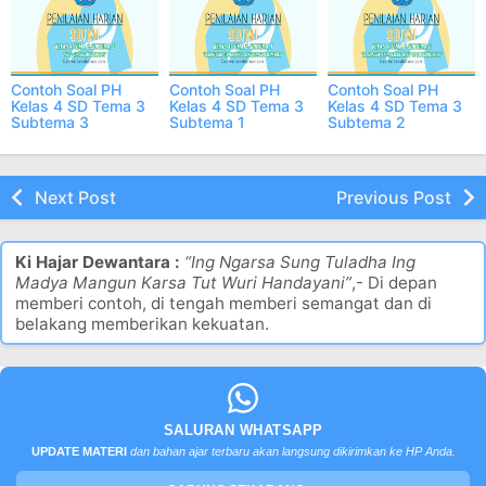
Contoh Soal PH
Contoh Soal PH
Contoh Soal PH
Kelas 4 SD Tema 3
Kelas 4 SD Tema 3
Kelas 4 SD Tema 3
Subtema 3
Subtema 1
Subtema 2
Semester 1 ONLINE
Semester 1 ONLINE
Semester 1 ONLINE
Next Post
Previous Post
Ki Hajar Dewantara :
“Ing Ngarsa Sung Tuladha Ing
Madya Mangun Karsa Tut Wuri Handayani”
,- Di depan
memberi contoh, di tengah memberi semangat dan di
belakang memberikan kekuatan.
SALURAN WHATSAPP
UPDATE MATERI
dan bahan ajar terbaru akan langsung dikirimkan ke HP Anda.