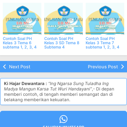
dan Jawabannya
dan Jawabannya
dan Jawabannya
Contoh Soal PH
Contoh Soal PH
Contoh Soal PH
Kelas 3 Tema 6
Kelas 3 SD Tema 8
Kelas 3 Tema 7
subtema 1, 2, 3, 4
Subtema 4
subtema 1, 2, 3, 4
dan Jawabannya
Semester 2 ONLINE
dan Jawabannya
Next Post
Previous Post
Ki Hajar Dewantara :
“Ing Ngarsa Sung Tuladha Ing
Madya Mangun Karsa Tut Wuri Handayani”
,- Di depan
memberi contoh, di tengah memberi semangat dan di
belakang memberikan kekuatan.