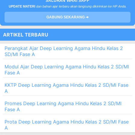
SALURAN WHATSAPP
UPDATE MATERI
dan bahan ajar terbaru akan langsung dikirimkan ke HP Anda.
GABUNG SEKARANG ➔
ARTIKEL TERBARU
Perangkat Ajar Deep Learning Agama Hindu Kelas 2
SD/MI Fase A
Modul Ajar Deep Learning Agama Hindu Kelas 2 SD/MI
Fase A
KKTP Deep Learning Agama Hindu Kelas 2 SD/MI Fase
A
Promes Deep Learning Agama Hindu Kelas 2 SD/MI
Fase A
Prota Deep Learning Agama Hindu Kelas 2 SD/MI Fase
A