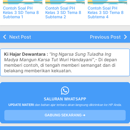
Contoh Soal PH
Contoh Soal PH
Contoh Soal PH
Kelas 3 SD Tema 8
Kelas 3 SD Tema 8
Kelas 3 SD Tema 8
Subtema 1
Subtema 2
Subtema 4
Semester 2 ONLINE
Semester 2 ONLINE
Semester 2 ONLINE
Next Post
Previous Post
Ki Hajar Dewantara :
“Ing Ngarsa Sung Tuladha Ing
Madya Mangun Karsa Tut Wuri Handayani”
,- Di depan
memberi contoh, di tengah memberi semangat dan di
belakang memberikan kekuatan.
SALURAN WHATSAPP
UPDATE MATERI
dan bahan ajar terbaru akan langsung dikirimkan ke HP Anda.
GABUNG SEKARANG ➔