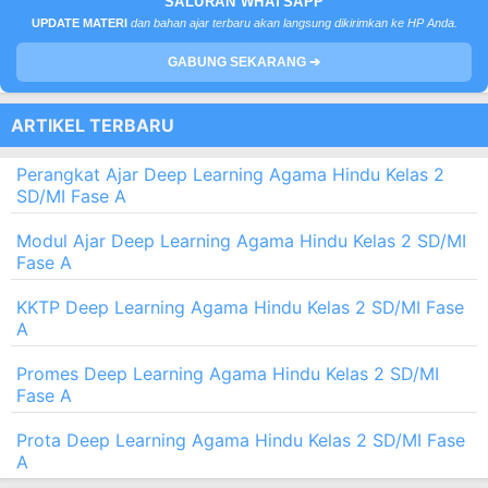
SALURAN WHATSAPP
UPDATE MATERI
dan bahan ajar terbaru akan langsung dikirimkan ke HP Anda.
GABUNG SEKARANG ➔
ARTIKEL TERBARU
Perangkat Ajar Deep Learning Agama Hindu Kelas 2
SD/MI Fase A
Modul Ajar Deep Learning Agama Hindu Kelas 2 SD/MI
Fase A
KKTP Deep Learning Agama Hindu Kelas 2 SD/MI Fase
A
Promes Deep Learning Agama Hindu Kelas 2 SD/MI
Fase A
Prota Deep Learning Agama Hindu Kelas 2 SD/MI Fase
A