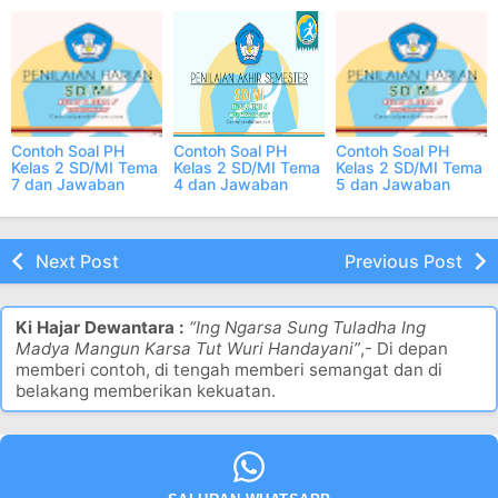
semua subtema
semua subtema
semua subtema
Contoh Soal PH
Contoh Soal PH
Contoh Soal PH
Kelas 2 SD/MI Tema
Kelas 2 SD/MI Tema
Kelas 2 SD/MI Tema
7 dan Jawaban
4 dan Jawaban
5 dan Jawaban
semua subtema
semua subtema
semua subtema
Next Post
Previous Post
Ki Hajar Dewantara :
“Ing Ngarsa Sung Tuladha Ing
Madya Mangun Karsa Tut Wuri Handayani”
,- Di depan
memberi contoh, di tengah memberi semangat dan di
belakang memberikan kekuatan.