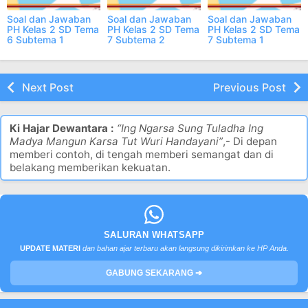
Soal dan Jawaban
Soal dan Jawaban
Soal dan Jawaban
PH Kelas 2 SD Tema
PH Kelas 2 SD Tema
PH Kelas 2 SD Tema
6 Subtema 1
7 Subtema 2
7 Subtema 1
Semester 2 Online
Semester 2 Online
Semester 2 Online
Next Post
Previous Post
Ki Hajar Dewantara :
“Ing Ngarsa Sung Tuladha Ing
Madya Mangun Karsa Tut Wuri Handayani”
,- Di depan
memberi contoh, di tengah memberi semangat dan di
belakang memberikan kekuatan.
SALURAN WHATSAPP
UPDATE MATERI
dan bahan ajar terbaru akan langsung dikirimkan ke HP Anda.
GABUNG SEKARANG ➔