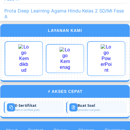
Prota Deep Learning Agama Hindu Kelas 2 SD/MI Fase
A
LAYANAN KAMI
⚡ AKSES CEPAT
E-Sertifikat
Buat Soal
klaim e-sertifikat gratis
generator soal gratis