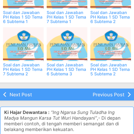
Soal dan Jawaban
Soal dan Jawaban
Soal dan Jawaban
PH Kelas 1 SD Tema
PH Kelas 1 SD Tema
PH Kelas 1 SD Tema
6 Subtema 1
7 Subtema 1
6 Subtema 2
Semester 2 Online
Semester 2 Online
Semester 2 Online
Soal dan Jawaban
Soal dan Jawaban
Soal dan Jawaban
PH Kelas 1 SD Tema
PH Kelas 1 SD Tema
PH Kelas 1 SD Tema
7 Subtema 2
6 Subtema 3
5 Subtema 2
Semester 2 Online
Semester 2 Online
Semester 2 Online
Next Post
Previous Post
Ki Hajar Dewantara :
“Ing Ngarsa Sung Tuladha Ing
Madya Mangun Karsa Tut Wuri Handayani”
,- Di depan
memberi contoh, di tengah memberi semangat dan di
belakang memberikan kekuatan.