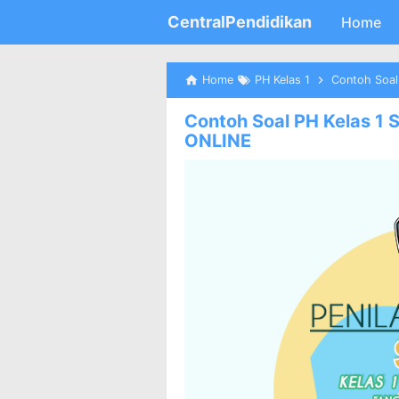
CentralPendidikan
Home
Home
PH Kelas 1
Contoh Soal
Contoh Soal PH Kelas 1
ONLINE