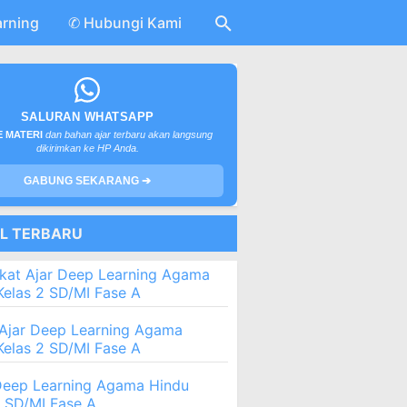
arning
✆ Hubungi Kami
SALURAN WHATSAPP
 MATERI
dan bahan ajar terbaru akan langsung
dikirimkan ke HP Anda.
GABUNG SEKARANG ➔
EL TERBARU
kat Ajar Deep Learning Agama
Kelas 2 SD/MI Fase A
Ajar Deep Learning Agama
Kelas 2 SD/MI Fase A
eep Learning Agama Hindu
2 SD/MI Fase A