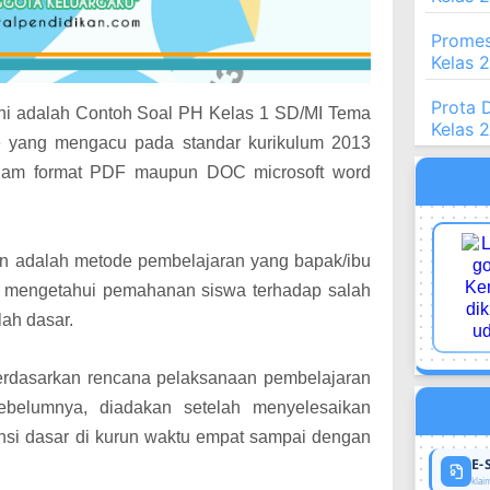
Promes
Kelas 
Prota 
 ini adalah Contoh Soal PH Kelas 1 SD/MI Tema
Kelas 
e yang mengacu pada standar k
urikulum 2013
 dalam format PDF maupun DOC microsoft word
an adalah metode pembelajaran yang bapak/ibu
m mengetahui pemahanan siswa terhadap salah
olah dasar.
berdasarkan rencana pelaksanaan pembelajaran
ebelumnya, diadakan setelah menyelesaikan
nsi dasar di kurun waktu empat sampai dengan
E-
klaim