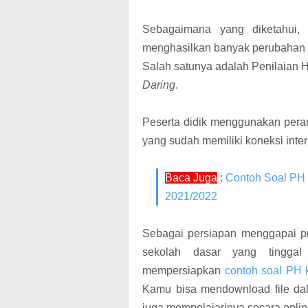
Sebagaimana yang diketahui,
menghasilkan banyak perubahan 
Salah satunya adalah Penilaian H
Daring
.
Peserta didik menggunakan peran
yang sudah memiliki koneksi inter
Baca Juga
:
Contoh Soal PH 
2021/2022
Sebagai persiapan menggapai pre
sekolah dasar yang tinggal 
mempersiapkan
contoh soal PH 
Kamu bisa mendownload file dal
juga mempelajarinya secara online