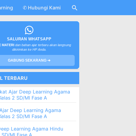
arning
✆ Hubungi Kami
SALURAN WHATSAPP
 MATERI
dan bahan ajar terbaru akan langsung
dikirimkan ke HP Anda.
GABUNG SEKARANG ➔
EL TERBARU
kat Ajar Deep Learning Agama
Kelas 2 SD/MI Fase A
Ajar Deep Learning Agama
Kelas 2 SD/MI Fase A
eep Learning Agama Hindu
2 SD/MI Fase A