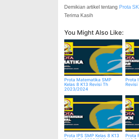
Demikian artikel tentang
Prota SK
Terima Kasih
You Might Also Like:
Prota Matematika SMP
Prota 
Kelas 8 K13 Revisi Th
Revis
2023/2024
Prota IPS SMP Kelas 8 K13
Prota