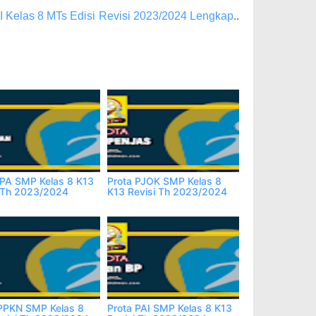
I Kelas 8 MTs Edisi Revisi 2023/2024 Lengkap
..
IPA SMP Kelas 8 K13
Prota PJOK SMP Kelas 8
i Th 2023/2024
K13 Revisi Th 2023/2024
 PPKN SMP Kelas 8
Prota PAI SMP Kelas 8 K13