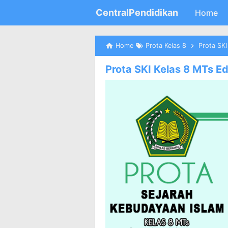
CentralPendidikan
Home
Home
Prota Kelas 8
Prota SKI
Prota SKI Kelas 8 MTs E