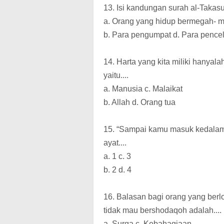
13. Isi kandungan surah al-Takasu
a. Orang yang hidup bermegah- m
b. Para pengumpat d. Para pence
14. Harta yang kita miliki hanyala
yaitu....
a. Manusia c. Malaikat
b. Allah d. Orang tua
15. “Sampai kamu masuk kedalam 
ayat....
a. 1 c. 3
b. 2 d. 4
16. Balasan bagi orang yang be
tidak mau bershodaqoh adalah....
a. Surga c. Kebahagiaan