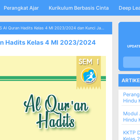
Perangkat Ajar
Skip to main content
Kurikulum Berbasis Cinta
Deep Le
 Al Quran Hadits Kelas 4 MI 2023/2024 dan Kunci Jawaban
an Hadits Kelas 4 MI 2023/2024
UPDATE
ARTIK
Perang
Hindu 
Modul 
Hindu 
KKTP D
Kelas 