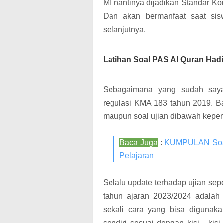
MI nantinya dijadikan Standar Ko
Dan akan bermanfaat saat sis
selanjutnya.
Latihan Soal PAS Al Quran Hadi
Sebagaimana yang sudah saya 
regulasi KMA 183 tahun 2019. B
maupun soal ujian dibawah kepe
Baca Juga
:
KUMPULAN Soal
Pelajaran
Selalu update terhadap ujian sep
tahun ajaran 2023/2024 adalah 
sekali cara yang bisa digunak
sendiri sesuai dengan kisi - kis