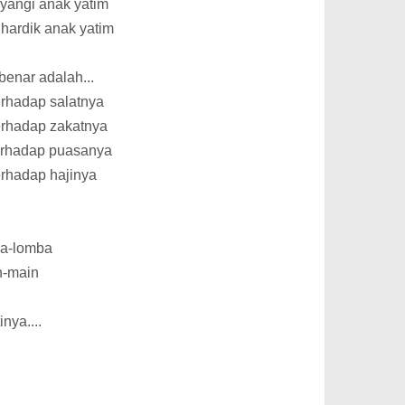
yangi anak yatim
hardik anak yatim
benar adalah...
terhadap salatnya
terhadap zakatnya
 terhadap puasanya
terhadap hajinya
ba-lomba
n-main
nya....