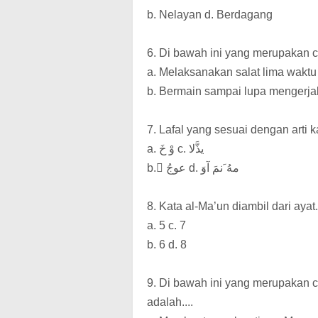
b. Nelayan d. Berdagang
6. Di bawah ini yang merupakan c
a. Melaksanakan salat lima waktu
b. Bermain sampai lupa mengerja
7. Lafal yang sesuai dengan arti ka
a. وْ خَ c. يذَّلا
d. مهُ َنمَ آوَ
b. ِعوجُ
8. Kata al-Ma’un diambil dari ayat..
a. 5 c. 7
b. 6 d. 8
9. Di bawah ini yang merupakan c
adalah....