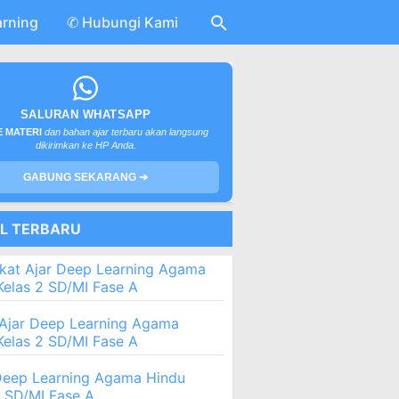
arning
✆ Hubungi Kami
SALURAN WHATSAPP
 MATERI
dan bahan ajar terbaru akan langsung
dikirimkan ke HP Anda.
GABUNG SEKARANG ➔
EL TERBARU
kat Ajar Deep Learning Agama
Kelas 2 SD/MI Fase A
Ajar Deep Learning Agama
Kelas 2 SD/MI Fase A
eep Learning Agama Hindu
2 SD/MI Fase A