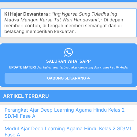
Ki Hajar Dewantara :
“Ing Ngarsa Sung Tuladha Ing
Madya Mangun Karsa Tut Wuri Handayani”
,- Di depan
memberi contoh, di tengah memberi semangat dan di
belakang memberikan kekuatan.
SALURAN WHATSAPP
UPDATE MATERI
dan bahan ajar terbaru akan langsung dikirimkan ke HP Anda.
GABUNG SEKARANG ➔
ARTIKEL TERBARU
Perangkat Ajar Deep Learning Agama Hindu Kelas 2
SD/MI Fase A
Modul Ajar Deep Learning Agama Hindu Kelas 2 SD/MI
Fase A