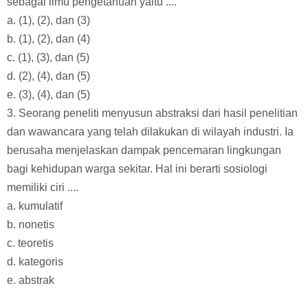
sebagai ilmu pengetahuan yaitu ....
a. (1), (2), dan (3)
b. (1), (2), dan (4)
c. (1), (3), dan (5)
d. (2), (4), dan (5)
e. (3), (4), dan (5)
3. Seorang peneliti menyusun abstraksi dari hasil penelitian
dan wawancara yang telah dilakukan di wilayah industri. Ia
berusaha menjelaskan dampak pencemaran lingkungan
bagi kehidupan warga sekitar. Hal ini berarti sosiologi
memiliki ciri ....
a. kumulatif
b. nonetis
c. teoretis
d. kategoris
e. abstrak