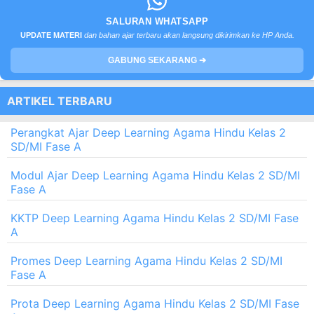
SALURAN WHATSAPP
UPDATE MATERI
dan bahan ajar terbaru akan langsung dikirimkan ke HP Anda.
GABUNG SEKARANG ➔
ARTIKEL TERBARU
Perangkat Ajar Deep Learning Agama Hindu Kelas 2
SD/MI Fase A
Modul Ajar Deep Learning Agama Hindu Kelas 2 SD/MI
Fase A
KKTP Deep Learning Agama Hindu Kelas 2 SD/MI Fase
A
Promes Deep Learning Agama Hindu Kelas 2 SD/MI
Fase A
Prota Deep Learning Agama Hindu Kelas 2 SD/MI Fase